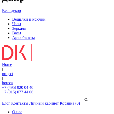
Весь декор
Вешалки и крючки
Часы
Зеркала
Вазы
Арт-объекты
Home
|
project
|
horeca
+7 (495) 920 04 40
+7 (915) 077 44 06
Блог
Контакты
Личный кабинет
Корзина (0)
О нас