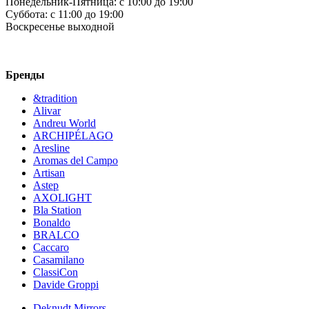
Понедельник-Пятница:
c 10:00 до 19:00
Суббота:
c 11:00 до 19:00
Воскресенье
выходной
Бренды
&tradition
Alivar
Andreu World
ARCHIPÉLAGO
Aresline
Aromas del Campo
Artisan
Astep
AXOLIGHT
Bla Station
Bonaldo
BRALCO
Caccaro
Casamilano
ClassiCon
Davide Groppi
Deknudt Mirrors