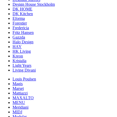
Design House Stockholm
DK HOME
DK Kitchen
Eforma
Forestier
Fredericia
Fritz Hansen
Gazzda
Halo Design
HAY
HK Living
Kreon
Kristalia
Light Years
Living Divani
Louis Poulsen
Magis
Marset
Mattiazzi
MAXALTO
MENU
Meridiani
MIDJ
Modular