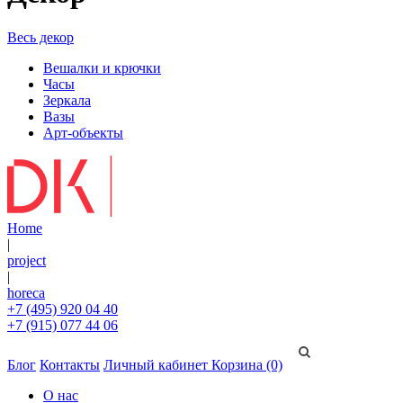
Весь декор
Вешалки и крючки
Часы
Зеркала
Вазы
Арт-объекты
Home
|
project
|
horeca
+7 (495) 920 04 40
+7 (915) 077 44 06
Блог
Контакты
Личный кабинет
Корзина (0)
О нас