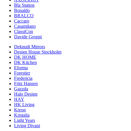
Bla Station
Bonaldo
BRALCO
Caccaro
Casamilano
ClassiCon
Davide Groppi
Deknudt Mirrors
Design House Stockholm
DK HOME
DK Kitchen
Eforma
Forestier
Fredericia
Fritz Hansen
Gazzda
Halo Design
HAY
HK Living
Kreon
Kristalia
Light Years
Living Divani