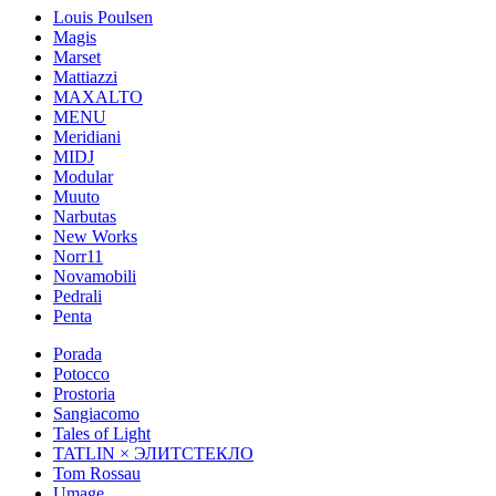
Louis Poulsen
Magis
Marset
Mattiazzi
MAXALTO
MENU
Meridiani
MIDJ
Modular
Muuto
Narbutas
New Works
Norr11
Novamobili
Pedrali
Penta
Porada
Potocco
Prostoria
Sangiacomo
Tales of Light
TATLIN × ЭЛИТСТЕКЛО
Tom Rossau
Umage