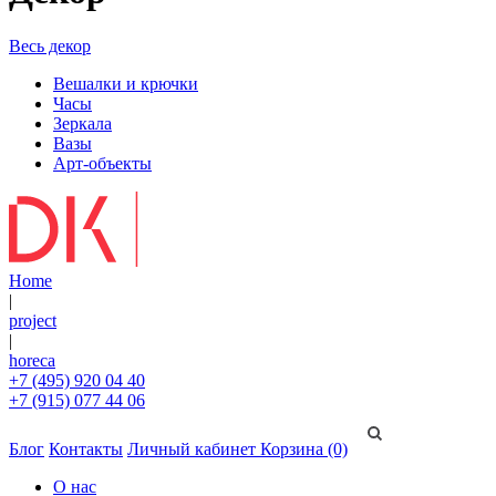
Весь декор
Вешалки и крючки
Часы
Зеркала
Вазы
Арт-объекты
Home
|
project
|
horeca
+7 (495) 920 04 40
+7 (915) 077 44 06
Блог
Контакты
Личный кабинет
Корзина (0)
О нас