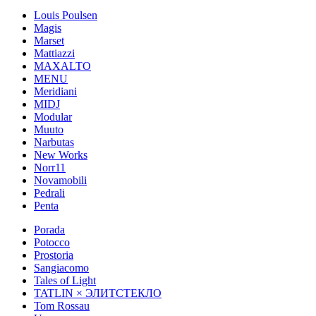
Louis Poulsen
Magis
Marset
Mattiazzi
MAXALTO
MENU
Meridiani
MIDJ
Modular
Muuto
Narbutas
New Works
Norr11
Novamobili
Pedrali
Penta
Porada
Potocco
Prostoria
Sangiacomo
Tales of Light
TATLIN × ЭЛИТСТЕКЛО
Tom Rossau