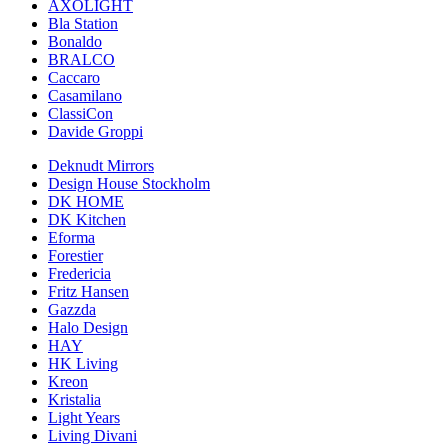
AXOLIGHT
Bla Station
Bonaldo
BRALCO
Caccaro
Casamilano
ClassiCon
Davide Groppi
Deknudt Mirrors
Design House Stockholm
DK HOME
DK Kitchen
Eforma
Forestier
Fredericia
Fritz Hansen
Gazzda
Halo Design
HAY
HK Living
Kreon
Kristalia
Light Years
Living Divani